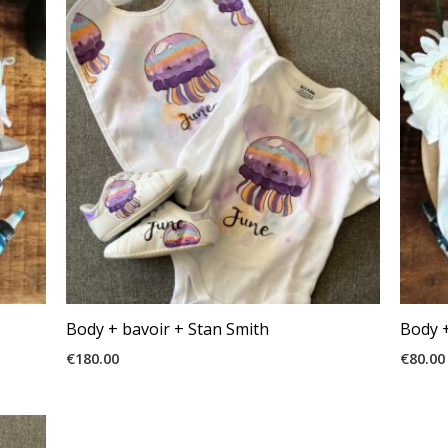
Body + bavoir + Stan Smith
Body 
€
180.00
€
80.00