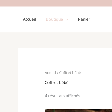
Aller
au
contenu
Accueil
Boutique
Panier
Accueil
/ Coffret bébé
Coffret bébé
4 résultats affichés